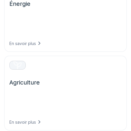
Énergie
Optimisez la production d’énergie renouvelable et
protégez les infrastructures essentielles grâce à des
prévisions précises qui évitent les pannes d’équipement
et maximisent la performance de l’ensemble de vos actifs
énergétiques.
En savoir plus
Agriculture
Prenez des décisions agricoles plus avisées grâce à une
intelligence météorologique qui protège les cultures
plantées, optimise les opérations au champ et maximise
les rendements tout en réduisant le gaspillage de
ressources.
En savoir plus