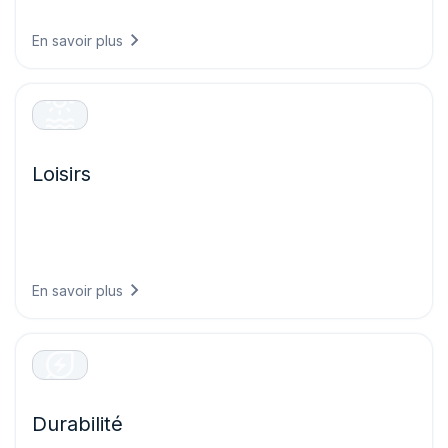
contre les phénomènes météorologiques extrêmes.
En savoir plus
Loisirs
Offrez des expériences visiteurs exceptionnelles en
planifiant vos événements en toute confiance, en
assurant la sécurité des invités et en optimisant les
opérations sur la base de Prévisions météo précises.
En savoir plus
Durabilité