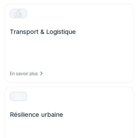
Transport & Logistique
Faites circuler vos flottes en toute sécurité et efficacité en
prévoyant les conditions routières, en optimisant les
itinéraires selon les risques météorologiques et en
réduisant les retards dus à des événements
météorologiques imprévus.
En savoir plus
Résilience urbaine
Construisez des villes prêtes pour le climat de demain en
concevant des infrastructures capables de supporter les
conditions futures et en protégeant les systèmes critiques