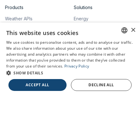
Products
Solutions
Weather APIs
Energy
×
Climate Assessment
Agriculture
This website uses cookies
Plug & Play Visuals
Urban Resilience
We use cookies to personalise content, ads and to analyse our traffic.
ENGLISH
We also share information about your use of our site with our
Weather Dashboard
Leisure
advertising and analytics partners who may combine it with other
GERMAN
information that you’ve provided to them or that they’ve collected
Transport & Logistics
from your use of their services.
Privacy Policy
SHOW DETAILS
Sustainability
ACCEPT ALL
DECLINE ALL
Pricing
Company
Pricing Plans
About Us
Articles