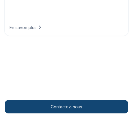
Répondez aux exigences de reporting climatique grâce à
des données conformes aux réglementations, démontrant
vos progrès environnementaux et alignant votre stratégie
commerciale sur des objectifs fondés sur la science.
En savoir plus
Solutions personnalisées
Transformez votre planification urbaine grâce à des
informations météorologiques de pointe.
Contactez-nous