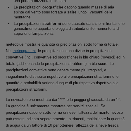
una portata orizzontale limitata.
Le precipitazioni
orografiche
cadono quando masse di aria
spinte dal vento sono forzate a salire lungo i versanti delle
montagne.
Le precipitazioni
stratiformi
sono causate dai sistemi frontali che
generalmente apportano pioggia distribuita uniformemente al di
sopra di un'ampia zona.
meteoblue mostra le quantità di precipitazioni sotto forma di totale.
Nei
meteogrammi
, le precipitazioni sono divise in precipitazioni
convettive (incl. convettive ed orografiche) in blu chiaro (rovesci) ed in
totale (addizionando le precipitazioni stratiformi) in blu scuro. Le
precipitazioni convettive sono generalmente più irregolari, e
inegualmente distribuite rispettivo alle precipitazioni stratiformi e le
quantità e probabilità variano dunque di più rispettivo rispettivo alle
precipitazioni stratiformi.
Le nevicate sono mostrate dai "***" e la pioggia ghiacciata da un "!".
La grandine è unicamente mostrata per servizi speciali. Se
precipitazioni cadono sotto forma di neve, l'altezza del manto nevoso
può essere indicata separatamente - altrimenti, moltiplicate la quantità
di acqua da un fattore di 10 per ottenere l'altezza della neve fresca.