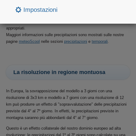
quantità di precipitazioni in una zona, visto che la quantità può
sensibilmente variare su meno di qualche centinaia di metri di
Impostazioni
distanza. I metodi di misura delle precipitazioni servono come
indicazione degli sviluppi
e devono essere verificati con metodi
appropriati.
Maggiori informazioni sulle precipitazioni sono mostrati sulle nostre
pagine
meteoScool
nelle sezioni
precipitazioni
e
temporali
.
La risoluzione in regione montuosa
In Europa, la sovrapposizione del modello a 3 giorni con una
risoluzione di 3x3 km e modello a 7 giorni con una risoluzione di 12
km può produrre un effetto di "sopravvalutazione" delle precipitazioni
previste dal 4° al 7º giorno. In effetti, le precipitazioni previste in
montagna saranno più abbondanti dal 4° al 7° giorno.
Questo è un effetto collaterale del nostro dominio europeo ad alta
risoluzione: le precipitazioni dal 1º al 3º giorni sono calcolate su una