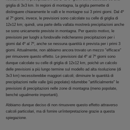
griglia di 3x3 km. In regioni di montagna, la griglia permette di
distinguere chiaramente le valli e le montagne sui 3 primi giorni. Dal 4º
al 7º giorni, invece, le previsioni sono calcolate su celle di griglia di
12x12 km; quindi, una parte della vallata mostrerà precipitazioni anche
se sono unicamente previste in montagna. Per questo motivo, le
previsioni per luoghi a fondovalle indicheranno precipitazioni per i
giorni dal 4º al 7º, anche se nessuna quantità è prevista per i primi 3
giorni. Attualmente, non abbiamo ancora trovato un mezzo "efficace"
per rimuovere questo effetto. Le previsioni dal 4º al 7º giorni sono
dunque calcolate su celle di griglia di 12x12 km, poiché un calcolo
delle previsioni a più lungo termine sul modello ad alta risoluzione (di
3x3 km) necessiterebbe maggiori calcoli; diminuire le quantità di
precipitazioni nelle valle (più popolate) ridurrebbe "artificialmente" le
previsioni di precipitazioni nelle zone di montagna (meno popolate,
benché ugualmente importanti).
Abbiamo dunque deciso di non rimuovere questo effetto attraverso
calcoli particolari, ma di fornire un'interpretazione grazie a questa
spiegazione.