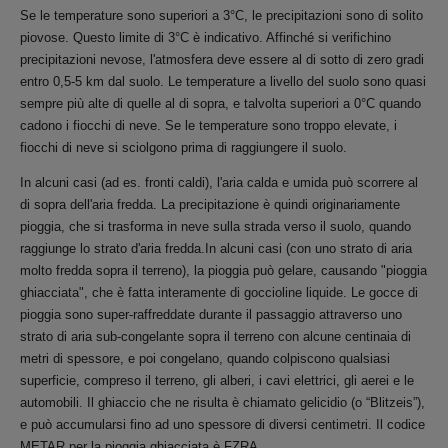
Se le temperature sono superiori a 3°C, le precipitazioni sono di solito
piovose. Questo limite di 3°C è indicativo. Affinché si verifichino
precipitazioni nevose, l'atmosfera deve essere al di sotto di zero gradi
entro 0,5-5 km dal suolo. Le temperature a livello del suolo sono quasi
sempre più alte di quelle al di sopra, e talvolta superiori a 0°C quando
cadono i fiocchi di neve. Se le temperature sono troppo elevate, i
fiocchi di neve si sciolgono prima di raggiungere il suolo.
In alcuni casi (ad es. fronti caldi), l'aria calda e umida può scorrere al
di sopra dell'aria fredda. La precipitazione è quindi originariamente
pioggia, che si trasforma in neve sulla strada verso il suolo, quando
raggiunge lo strato d'aria fredda.In alcuni casi (con uno strato di aria
molto fredda sopra il terreno), la pioggia può gelare, causando "pioggia
ghiacciata", che è fatta interamente di goccioline liquide. Le gocce di
pioggia sono super-raffreddate durante il passaggio attraverso uno
strato di aria sub-congelante sopra il terreno con alcune centinaia di
metri di spessore, e poi congelano, quando colpiscono qualsiasi
superficie, compreso il terreno, gli alberi, i cavi elettrici, gli aerei e le
automobili. Il ghiaccio che ne risulta è chiamato gelicidio (o “Blitzeis”),
e può accumularsi fino ad uno spessore di diversi centimetri. Il codice
METAR per la pioggia ghiacciata è FZRA.