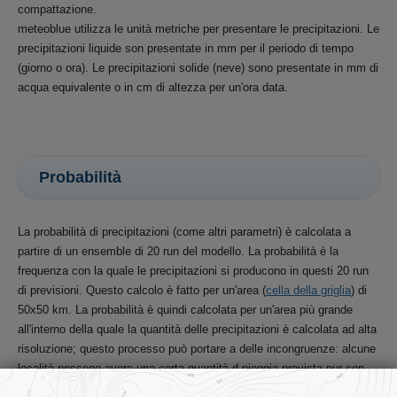
compattazione.
meteoblue utilizza le unità metriche per presentare le precipitazioni. Le
precipitazioni liquide son presentate in mm per il periodo di tempo
(giorno o ora). Le precipitazioni solide (neve) sono presentate in mm di
acqua equivalente o in cm di altezza per un'ora data.
Probabilità
La probabilità di precipitazioni (come altri parametri) è calcolata a
partire di un ensemble di 20 run del modello. La probabilità è la
frequenza con la quale le precipitazioni si producono in questi 20 run
di previsioni. Questo calcolo è fatto per un'area (
cella della griglia
) di
50x50 km. La probabilità è quindi calcolata per un'area più grande
all'interno della quale la quantità delle precipitazioni è calcolata ad alta
risoluzione; questo processo può portare a delle incongruenze: alcune
località possono avere una certa quantità d pioggia prevista pur con
basse probabilità o, al contrario, nessuna previsione di precipitazione