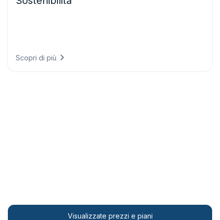
Sostenibilità
Soddisfate i requisiti di rendicontazione climatica con dati
conformi alle normative, dimostrando i progressi
ambientali e allineando la strategia aziendale agli obiettivi
scientifici.
Scopri di più
Scoprite le nostre opzioni di
prezzo
Piani tariffari flessibili pensati per organizzazioni di
ogni dimensione, dalle startup alle grandi imprese.
Scoprite la soluzione più adatta alle vostre esigenze.
Visualizzate prezzi e piani