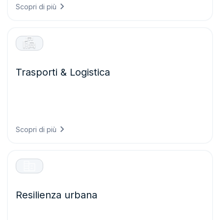
Scopri di più
Trasporti & Logistica
Garantite operazioni di trasporto più sicure ed efficienti
prevedendo le condizioni stradali, ottimizzando i percorsi
rispetto ai rischi meteorologici e riducendo i ritardi causati
dal maltempo.
Scopri di più
Resilienza urbana
Costruite città pronte per il clima di domani progettando