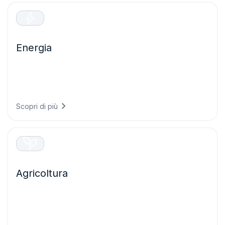
Energia
Ottimizzate la produzione di energia rinnovabile e
proteggete le infrastrutture critiche grazie a previsioni
precise che riducono il rischio di guasti e massimizzano le
prestazioni dei vostri asset energetici.
Scopri di più
Agricoltura
Prendete decisioni agricole più efficaci grazie a
un’intelligenza meteorologica che protegge le colture,
ottimizza le operazioni in campo e massimizza le rese
riducendo al tempo stesso gli sprechi di risorse.