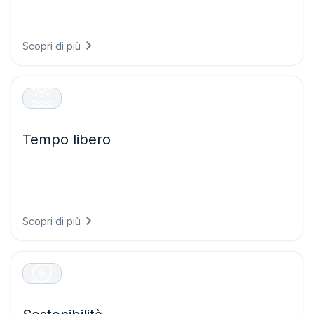
infrastrutture in grado di resistere alle condizioni future e
proteggendo i sistemi critici dagli eventi meteorologici
estremi.
Scopri di più
Tempo libero
Offrite esperienze eccezionali ai visitatori pianificando
eventi con maggiore sicurezza, garantendo la sicurezza
degli ospiti e ottimizzando le operazioni grazie a
previsioni meteorologiche accurate.
Scopri di più