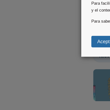
Para facil
y el cont
Para sab
Niev