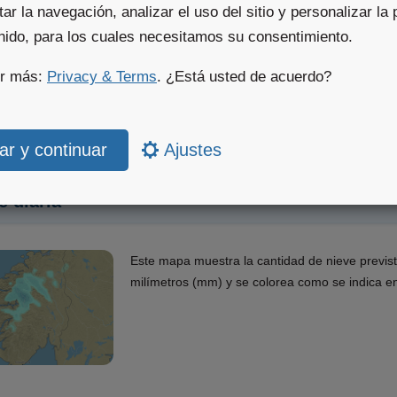
itar la navegación, analizar el uso del sitio y personalizar la 
Estos mapas muestran la cantidad de nieve acu
enido, para los cuales necesitamos su consentimiento.
ejemplo, en las próximas 6 horas). La cantidad
colorea como se indica en la leyenda del mapa
er más:
Privacy & Terms
. ¿Está usted de acuerdo?
Ajustes
e diaria
Este mapa muestra la cantidad de nieve previst
milímetros (mm) y se colorea como se indica e