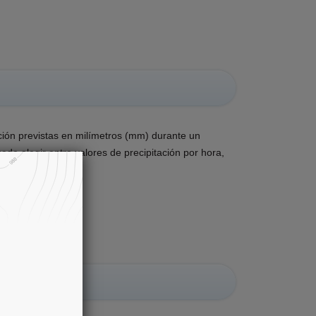
ción previstas en milímetros (mm) durante un
de elegir entre valores de precipitación por hora,