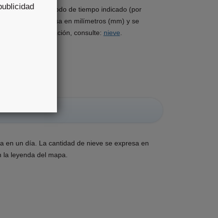
publicidad
mulada en el periodo de tiempo indicado (por
 de nieve se expresa en milímetros (mm) y se
. Para más información, consulte:
nieve
.
a en un día. La cantidad de nieve se expresa en
n la leyenda del mapa.