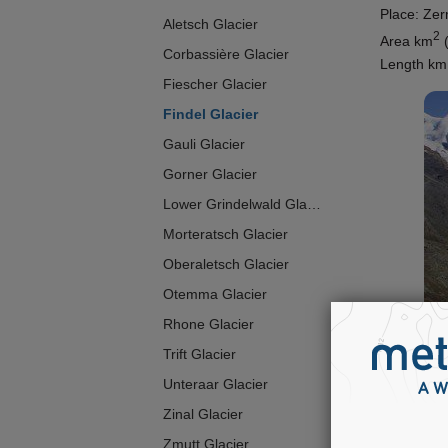
Place: Zer
Aletsch Glacier
2
Area km
(
Corbassière Glacier
Length km 
Fiescher Glacier
Findel Glacier
Gauli Glacier
Gorner Glacier
Lower Grindelwald Glacier
Morteratsch Glacier
Oberaletsch Glacier
Otemma Glacier
Rhone Glacier
Trift Glacier
Unteraar Glacier
Zinal Glacier
Zmutt Glacier