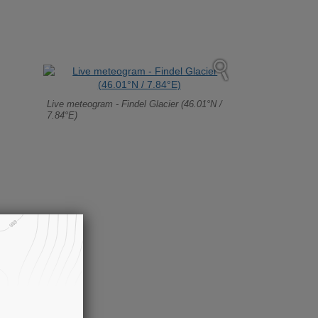
Live meteogram - Findel Glacier (46.01°N /
7.84°E)