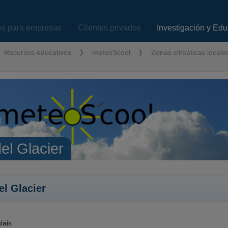
es para empresas
Clientes privados
Investigación y Ed
Recursos educativos
meteoScool
Zonas climáticas locale
el Glacier
el Glacier
lais