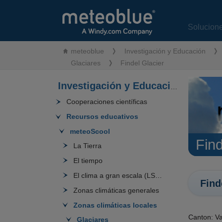
Solucion
meteoblue
Investigación y Educación
Glaciares
Findel Glacier
Investigación y Educación
Cooperaciones científicas
Recursos educativos
meteoScool
Find
La Tierra
El tiempo
El clima a gran escala (LSW)
Find
Zonas climáticas generales
Zonas climáticas locales
Canton: Va
Glaciares