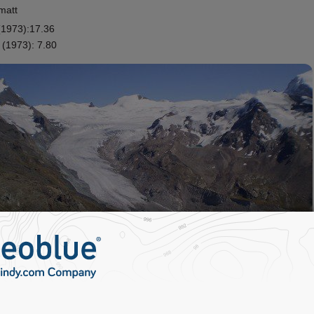
matt
1973):17.36
(1973): 7.80