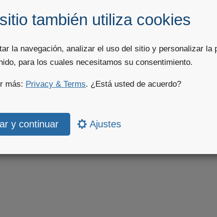
ier, 2009
omenic (hikr)
sitio también utiliza cookies
itar la navegación, analizar el uso del sitio y personalizar la 
enido, para los cuales necesitamos su consentimiento.
er más:
Privacy & Terms
. ¿Está usted de acuerdo?
Ajustes