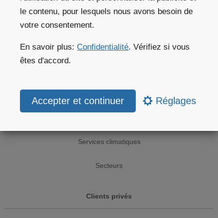
le contenu, pour lesquels nous avons besoin de
Météo aujourd'hui
votre consentement.
Cartes météo
En savoir plus:
Confidentialité
. Vérifiez si vous
êtes d'accord.
Website widgets
Solutions commerciales
Réglages
API météo
Services climatiques
Secteurs
Clients privés