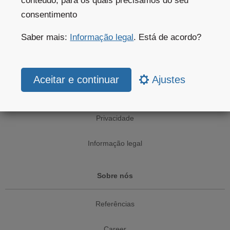
conteúdo, para os quais precisamos do seu
Website subscriptions
consentimento
Aplicações móveis
Saber mais:
Informação legal
. Está de acordo?
Legislação
Ajustes
Terms & Conditions
Privacidade
Informação legal
Sobre nós
Referências
Career