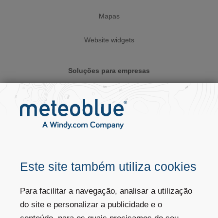
Mapas
Website widgets
Soluções para empresas
API meteorológica
Serviços Climáticos
Setores
Este site também utiliza cookies
Clientes privados
Para facilitar a navegação, analisar a utilização
Ajuda do website
do site e personalizar a publicidade e o