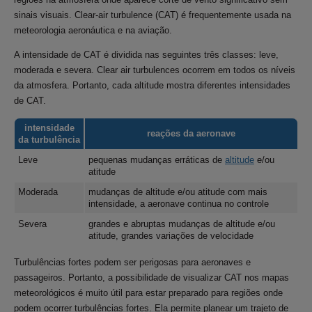
sinais visuais. Clear-air turbulence (CAT) é frequentemente usada na
meteorologia aeronáutica e na aviação.
A intensidade de CAT é dividida nas seguintes três classes: leve,
moderada e severa. Clear air turbulences ocorrem em todos os níveis
da atmosfera. Portanto, cada altitude mostra diferentes intensidades
de CAT.
intensidade
reações da aeronave
da turbulência
Leve
pequenas mudanças erráticas de
altitude
e/ou
atitude
Moderada
mudanças de altitude e/ou atitude com mais
intensidade, a aeronave continua no controle
Severa
grandes e abruptas mudanças de altitude e/ou
atitude, grandes variações de velocidade
Turbulências fortes podem ser perigosas para aeronaves e
passageiros. Portanto, a possibilidade de visualizar CAT nos mapas
meteorológicos é muito útil para estar preparado para regiões onde
podem ocorrer turbulências fortes. Ela permite planear um trajeto de