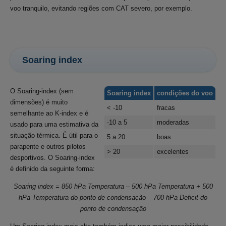
voo tranquilo, evitando regiões com CAT severo, por exemplo.
Soaring index
O Soaring-index (sem
Soaring index
condições do voo
dimensões) é muito
< -10
fracas
semelhante ao K-index e é
-10 a 5
moderadas
usado para uma estimativa da
situação térmica. É útil para o
5 a 20
boas
parapente e outros pilotos
> 20
excelentes
desportivos. O Soaring-index
é definido da seguinte forma:
Soaring index = 850 hPa Temperatura – 500 hPa Temperatura + 500
hPa Temperatura do ponto de condensação – 700 hPa Deficit do
ponto de
condensação