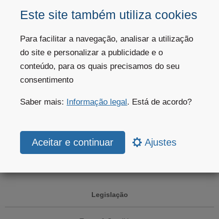
API meteorológica
Este site também utiliza cookies
Serviços Climáticos
Para facilitar a navegação, analisar a utilização
do site e personalizar a publicidade e o
Setores
conteúdo, para os quais precisamos do seu
consentimento
Clientes privados
Saber mais:
Informação legal
. Está de acordo?
Ajuda do website
Website subscriptions
Ajustes
Aplicações móveis
Legislação