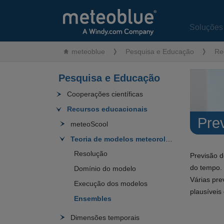
Soluções
meteoblue
Pesquisa e Educação
Re
Pesquisa e Educação
Cooperações científicas
Recursos educacionais
Pre
meteoScool
Teoria de modelos meteorológicos
Resolução
Previsão d
do tempo.
Domínio do modelo
Várias pre
Execução dos modelos
plausívei
Ensembles
Dimensões temporais