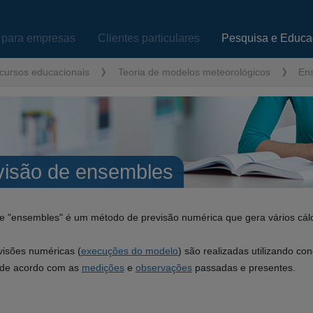
 para empresas
Clientes particulares
Pesquisa e Educ
cursos educacionais
Teoria de modelos meteorológicos
En
visão de ensembles
e "ensembles" é um método de previsão numérica que gera vários cálcu
visões numéricas (
execuções do modelo
) são realizadas utilizando co
s de acordo com as
medições
e
observações
passadas e presentes.