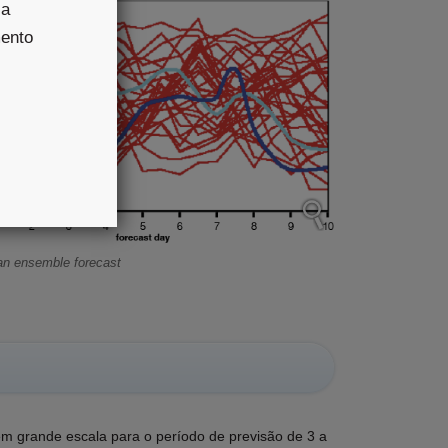
 a
mento
an ensemble forecast
m grande escala para o período de previsão de 3 a