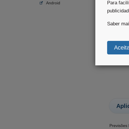
Para facil
Android
publicida
Saber ma
Apli
Previsões 