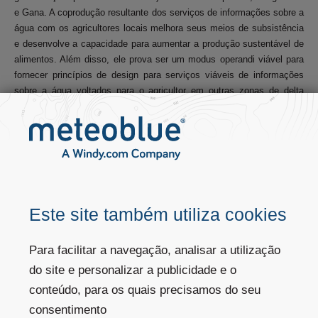
e Gana. A coprodução resultante dos serviços de informações sobre a
água com os agricultores locais melhora seus meios de subsistência
e desenvolve a capacidade para aumentar a produção sustentável de
alimentos. Além disso, ele prova ser um modus operandi viável para
fornecer princípios de design para serviços viáveis de informações
sobre a água voltados para o agricultor em outras zonas de delta
urbano-rural no mundo em desenvolvimento.
Este site também utiliza cookies
Para facilitar a navegação, analisar a utilização
Como funciona na prática - histórias de Samiron e
Ela
do site e personalizar a publicidade e o
Para monitorar se todos os aspectos do projeto estão sendo
conteúdo, para os quais precisamos do seu
executados sem problemas e também para aumentar a
consentimento