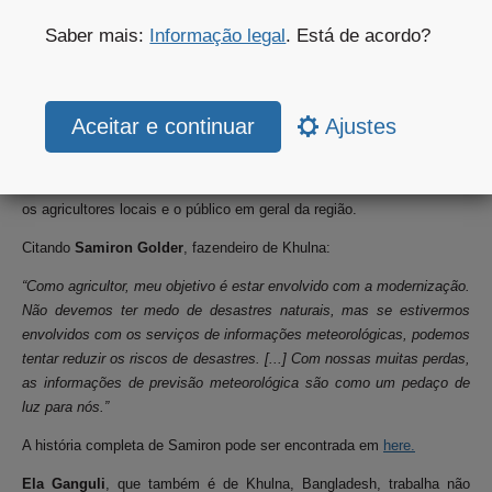
conscientização sobre o projeto, a equipe da WaterApps visitou
recentemente fazendeiros locais em suas aldeias e realizou uma série
Saber mais:
Informação legal
. Está de acordo?
de workshops educacionais para demonstrar a eles como tirar
proveito das informações meteorológicas para a agricultura e a vida
cotidiana.
Ajustes
As amplas informações meteorológicas locais de alta qualidade
disponíveis gratuitamente no site do meteoblue foram um auxílio
didático ideal. Como resultado, o meteoblue se tornou popular entre
os agricultores locais e o público em geral da região.
Citando
Samiron Golder
, fazendeiro de Khulna:
“Como agricultor, meu objetivo é estar envolvido com a modernização.
Não devemos ter medo de desastres naturais, mas se estivermos
envolvidos com os serviços de informações meteorológicas, podemos
tentar reduzir os riscos de desastres. [...] Com nossas muitas perdas,
as informações de previsão meteorológica são como um pedaço de
luz para nós.”
A história completa de Samiron pode ser encontrada em
here.
Ela Ganguli
, que também é de Khulna, Bangladesh, trabalha não