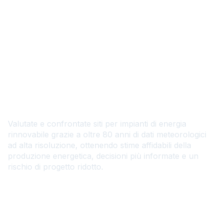
IT
Individuate le località più
adatte grazie a dati
meteorologici avanzati
Valutate e confrontate siti per impianti di energia
rinnovabile grazie a oltre 80 anni di dati meteorologici
ad alta risoluzione, ottenendo stime affidabili della
produzione energetica, decisioni più informate e un
rischio di progetto ridotto.
Contattateci