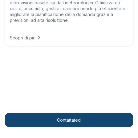
a previsioni basate sui dati meteorologici. Ottimizzate i
cicli di accumulo, gestite i carichi in modo più efficiente e
migliorate la pianificazione della domanda grazie a
previsioni ad alta risoluzione.
Scopri di più
Personalised solutions
Trasformate le vostre operazioni con informazioni
meteorologiche all'avanguardia.
Contattateci