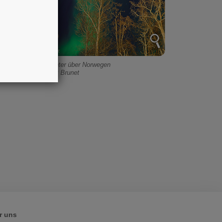
Polarlichter über Norwegen
© Yorick Brunet
r uns