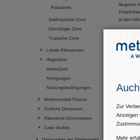
längeren N
Polarlicht
Polarlicht
in den hö
Subtropische Zone
Gemäßigte Zone
Polarlicht
Tropische Zone
vorausgese
unbeschrei
Lokale Klimazonen
Vegetation
meteoQuiz
Anregungen
Auch
Nutzungsbedingungen
Wettermodell-Theorie
Zur Verbe
Zeitliche Dimension
Anzeigen 
Räumliche Dimensionen
Zustimmu
Case studies
Mehr erfa
Genauigkeit der Wetterdaten