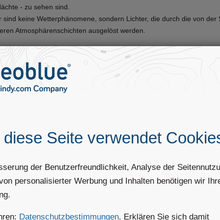
ächte - zu sehen sind.
er sind keine Wetterphänomene, sondern Lichter, die durch die von der 
heren Atmosphärenschichten ausgelöst werden.
er sind daher nur bei klarem Himmel und vorwiegend in der Winterjahr
tzt! Das Polarlicht ist für viele ein Grund, zu den Polarkreisen zu reis
blich.
 diese Seite verwendet Cookie
sserung der Benutzerfreundlichkeit, Analyse der Seitennutz
von personalisierter Werbung und Inhalten benötigen wir Ihr
ng.
hren:
Datenschutzbestimmungen
. Erklären Sie sich damit