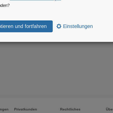
nden?
Einstellungen
er über Norwegen
runet
ungen
Privatkunden
Rechtliches
Übe