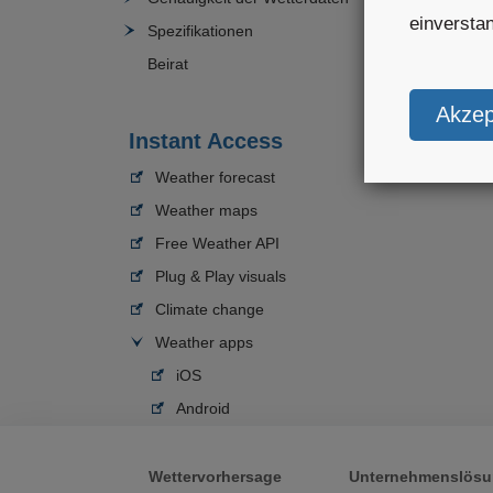
einversta
Spezifikationen
Beirat
Instant Access
Polarlicht
© Yorick B
Weather forecast
Weather maps
Free Weather API
Plug & Play visuals
Climate change
Weather apps
iOS
Android
Wettervorhersage
Unternehmenslös