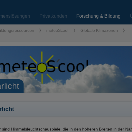
menslösungen
Privatkunden
Forschung & Bildung
ildungsressourcen
meteoScool
Globale Klimazonen
rlicht
rlicht
er sind Himmelsleuchtschauspiele, die in den höheren Breiten in der N