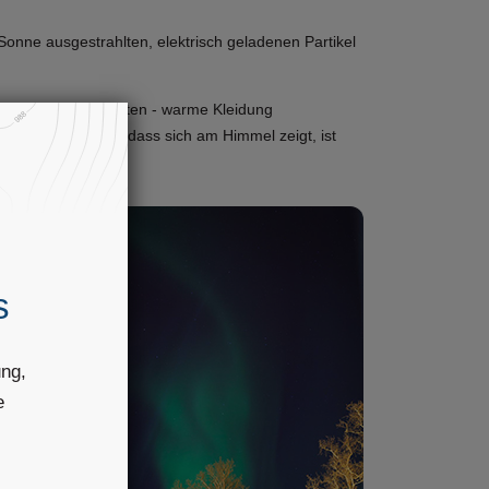
Sonne ausgestrahlten, elektrisch geladenen Partikel
eshälfte zu beobachten - warme Kleidung
en. Das Schauspiel, dass sich am Himmel zeigt, ist
s
ung,
e