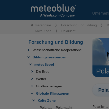
Unterneh
meteoblue
Forschung und Bildung
B
Kalte Zone
Polarlicht
Forschung und Bildung
Wissenschaftliche Kooperationen
Bildungsressourcen
meteoScool
Pola
Die Erde
Wetter
Großwetterlagen
Pola
Globale Klimazonen
Kalte Zone
Polarlicht
Polartag - Polarnacht