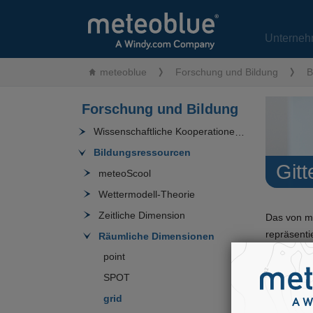
Unterneh
meteoblue
Forschung und Bildung
B
Forschung und Bildung
Wissenschaftliche Kooperationen
Bildungsressourcen
Gitt
meteoScool
Wettermodell-Theorie
Zeitliche Dimension
Das von m
repräsenti
Räumliche Dimensionen
Der Abstan
point
(dem doppe
SPOT
Koordinate
grid
Radius) de