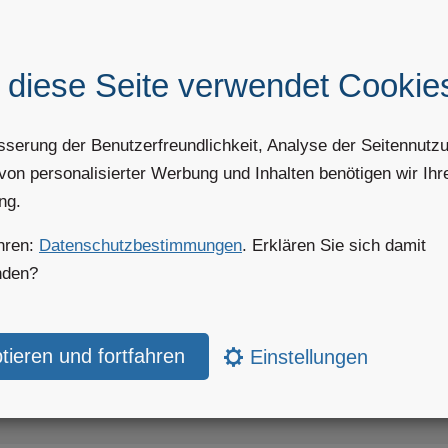
ng.
Technologie bietet lokal angepasste Gitterzellen-Informationen zu eine
ng und Umgebung.
 diese Seite verwendet Cookie
sserung der Benutzerfreundlichkeit, Analyse der Seitennutz
von personalisierter Werbung und Inhalten benötigen wir Ihr
auch der Gitterzelleninformationen
ng.
hren:
Datenschutzbestimmungen
. Erklären Sie sich damit
en-Informationen werden in
Produkten
verwendet, die Wetterdaten für ei
nden?
spiele für Darstellungen, die Gitterzellen-Informationen anzeigen, sind:
POT
gramm Air
Einstellungen
ogramm Snow
v