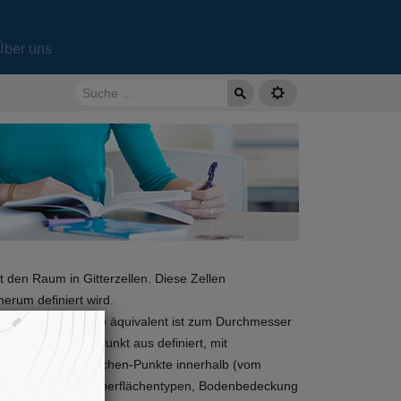
Über uns
ilt den Raum in Gitterzellen. Diese Zellen
erum definiert wird.
nannt Raster), die äquivalent ist zum Durchmesser
 einem zentralen Punkt aus definiert, mit
hnitt aller Oberflächen-Punkte innerhalb (vom
rzellen beinhalten Oberflächentypen, Bodenbedeckung