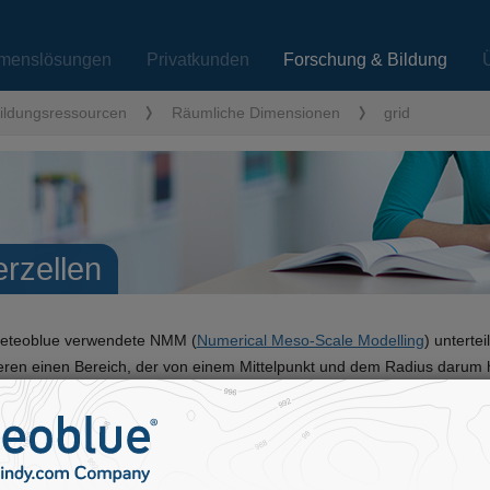
menslösungen
Privatkunden
Forschung & Bildung
ildungsressourcen
Räumliche Dimensionen
grid
erzellen
eteoblue verwendete NMM (
Numerical Meso-Scale Modelling
) unterte
eren einen Bereich, der von einem Mittelpunkt und dem Radius darum h
d zwischen den Gitterzellen bestimmt die räumliche
Auflösung
(auch ge
lten Radius) der einzelnen Gitterzelle (Rasterzelle). Jede Zelle ist von
n und Höhe, sowie einem Radius. Die Höhe ist der berechnete Durchsc
r Gitterzelle, auf einem 100-Meter-Topographie-Modell. Andere Gitte