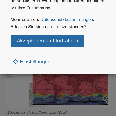
personalisierter Werbung und Inhalten benötigen
wir Ihre Zustimmung.
Hochdruck in der
Tiefdruck in der Nordhemisphäre
Mehr erfahren:
Datenschutzbestimmungen
.
Nordhemisphäre
Erklären Sie sich damit einverstanden?
Weltkarte für Relativen Luftdruck /
Topographie
Einstellungen
Weltkarte der relativen Topographie / Druck