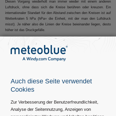
Diesen Vorgang wiederholt man immer wieder mit einem anderen
Luftdruck, ohne dass sich die Kreise berühren oder kreuzen. Ein
internationaler Standart für den Abstand zwischen den Kreisen ist auf
Wetterkraten 5 hPa (hPa= die Einheit, mit der man den Luftdruck
misst). Je näher also die Linien der Kreise beieinander liegen, desto
höher ist das Druckgefälle.
Im Tiefdruckgebiet ist im Kern, also dem kleinsten Kreis in einem
Tief, der Druck am niedrigsten. Um so weiter man sich also von dem
Kern entfernt desto mehr steigt der Luftdruck.
In einem Hochdruckgebiet ist dies genau andersherum. Hier ist der
höchste Druck im Kern des Hochs und je weiter man sich von dem
Hoch entfernt, desto mehr sinkt der Druck ab.
Auch diese Seite verwendet
Cookies
Zur Verbesserung der Benutzerfreundlichkeit,
Analyse der Seitennutzung, Anzeigen von