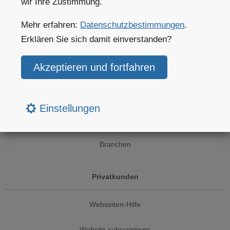
wir Ihre Zustimmung.
Wetterkarten
Mehr erfahren:
Datenschutzbestimmungen
.
Website widgets
Erklären Sie sich damit einverstanden?
Unternehmenslösungen
Wetter APIs
Einstellungen
Klimadaten-Services
Branchen
Privatkunden
Webseiten-Hilfe
Website subscriptions