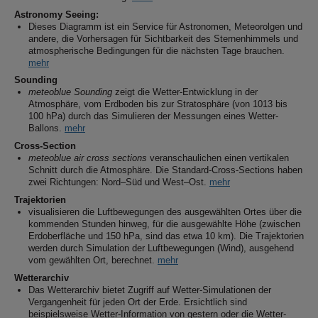
Astronomy Seeing:
Dieses Diagramm ist ein Service für Astronomen, Meteorolgen und
andere, die Vorhersagen für Sichtbarkeit des Sternenhimmels und
atmospherische Bedingungen für die nächsten Tage brauchen.
mehr
Sounding
meteoblue Sounding
zeigt die Wetter-Entwicklung in der
Atmosphäre, vom Erdboden bis zur Stratosphäre (von 1013 bis
100 hPa) durch das Simulieren der Messungen eines Wetter-
Ballons.
mehr
Cross-Section
meteoblue air cross sections
veranschaulichen einen vertikalen
Schnitt durch die Atmosphäre. Die Standard-Cross-Sections haben
zwei Richtungen: Nord–Süd und West–Ost.
mehr
Trajektorien
visualisieren die Luftbewegungen des ausgewählten Ortes über die
kommenden Stunden hinweg, für die ausgewählte Höhe (zwischen
Erdoberfläche und 150 hPa, sind das etwa 10 km). Die Trajektorien
werden durch Simulation der Luftbewegungen (Wind), ausgehend
vom gewählten Ort, berechnet.
mehr
Wetterarchiv
Das Wetterarchiv bietet Zugriff auf Wetter-Simulationen der
Vergangenheit für jeden Ort der Erde. Ersichtlich sind
beispielsweise Wetter-Information von gestern oder die Wetter-