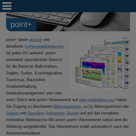
рoint+
point+ bietet
präzise
und
detailierte
Vorhersagediagramme
für jeden Ort weltweit. point+
beinhaltet spezialisierte Service
für die Bereiche Ballonfahren,
Seglen, Surfen, Eventorgisation,
Tourismus, Baustellen,
Straßenerhaltung,
Gebäudemanagement und viele
mehr. Durch eine point+ Abonnement auf
www.meteoblue.com
haben
Sie Zugang zu druckbaren
Meteogrammen
, zu
Air
Meteogrammen wie
Stueve
und
Sounding
,
Astronomy Seeing
und auf das komplette
meteoblue Wetterarchiv.Mit einem point+ Abonnemnet sehen wird die
Werbung ausgeblendet. Das Abonnement endet automatisch nach der
Abonnementsdauer