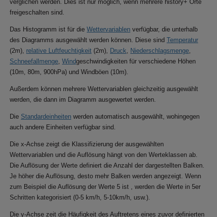
verglichen werden. Dies ist nur möglich, wenn mehrere history+ Orte
freigeschalten sind.
Das Histogramm ist für die
Wettervariablen
verfügbar, die unterhalb
des Diagramms ausgewählt werden können. Diese sind
Temperatur
(2m),
relative Luftfeuchtigkeit
(2m),
Druck
,
Niederschlagsmenge
,
Schneefallmenge
,
Wind
geschwindigkeiten für verschiedene Höhen
(10m, 80m, 900hPa) und Windböen (10m).
Außerdem können mehrere Wettervariablen gleichzeitig ausgewählt
werden, die dann im Diagramm ausgewertet werden.
Die
Standardeinheiten
werden automatisch ausgewählt, wohingegen
auch andere Einheiten verfügbar sind.
Die x-Achse zeigt die Klassifizierung der ausgewählten
Wettervariablen und die Auflösung hängt von den Werteklassen ab.
Die Auflösung der Werte definiert die Anzahl der dargestellten Balken.
Je höher die Auflösung, desto mehr Balken werden angezeigt. Wenn
zum Beispiel die Auflösung der Werte 5 ist , werden die Werte in 5er
Schritten kategorisiert (0-5 km/h, 5-10km/h, usw.).
Die y-Achse zeit die Häufigkeit des Auftretens eines zuvor definierten