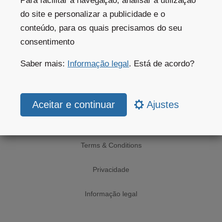
Para facilitar a navegação, analisar a utilização
Clientes privados
do site e personalizar a publicidade e o
conteúdo, para os quais precisamos do seu
Ajuda do website
consentimento
Saber mais:
Informação legal
. Está de acordo?
Website subscriptions
Aplicações móveis
Ajustes
Legislação
Terms & Conditions
Privacidade
Informação legal